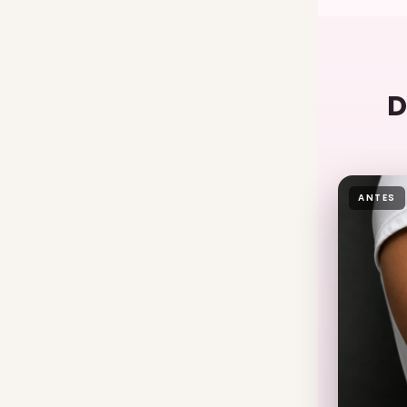
D
ANTES