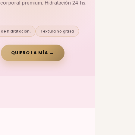
corporal premium. Hidratación 24 hs.
 de hidratación.
Textura no grasa
QUIERO LA MÍA →