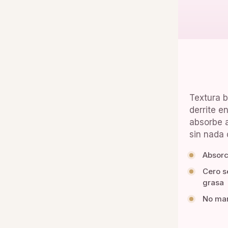
Textura b
derrite en
absorbe a
sin nada 
Absorc
Cero s
grasa
No man