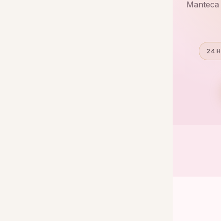
Manteca 
24 H