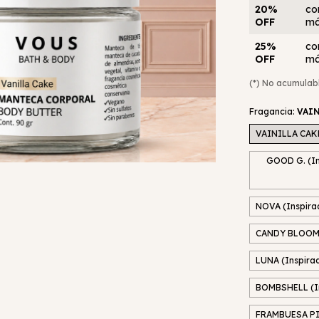
20%
co
OFF
má
25%
co
OFF
má
(*) No acumulab
Fragancia:
VAIN
VAINILLA CAK
GOOD G. (I
NOVA (Inspira
CANDY BLOOM (
LUNA (Inspira
BOMBSHELL (In
FRAMBUESA P