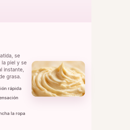
atida, se
 la piel y se
l instante,
de grasa.
ión rápida
ensación
cha la ropa