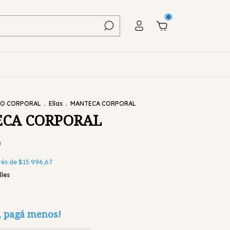
0
O CORPORAL
.
Ellas
.
MANTECA CORPORAL
CA CORPORAL
0
erés de
$15.996,67
lles
, pagá menos!