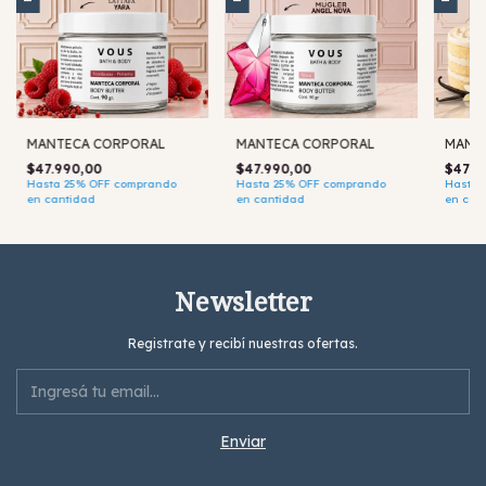
MANTECA CORPORAL
MANTECA CORPORAL
MANT
$47.990,00
$47.990,00
$47.9
Hasta 25% OFF
comprando
Hasta 25% OFF
comprando
Hasta 
en cantidad
en cantidad
en can
Newsletter
Registrate y recibí nuestras ofertas.