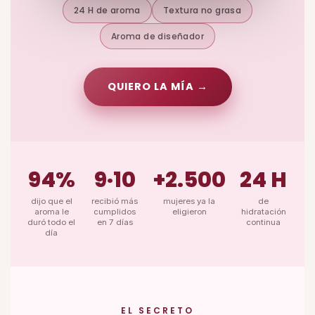
24 H de aroma
Textura no grasa
Aroma de diseñador
QUIERO LA MÍA →
94%
9·10
+2.500
24 H
dijo que el
recibió más
mujeres ya la
de
aroma le
cumplidos
eligieron
hidratación
duró todo el
en 7 días
continua
día
EL SECRETO